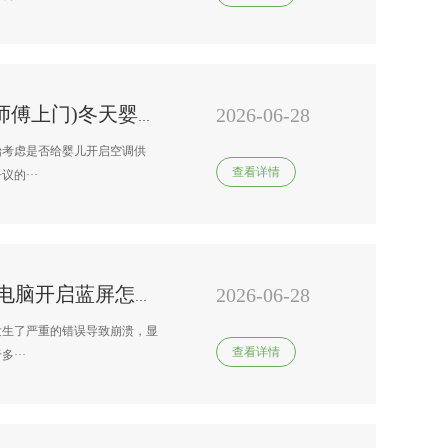
2026-06-28
南京 变频空调24小时维修附近师傅上门)冬天婴儿适不适合开空调
始考虑是否给婴儿开启空调供
查看详情
的···
2026-06-28
台式电脑24小时服务热线电话?电脑开启蓝屏怎么办
发生了严重的错误导致崩溃，显
查看详情
···