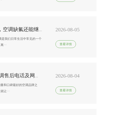
2026-08-05
南京 变频空调维修收费价目表，空调缺氟还能继续使用吗-空调缺氟外机症状介绍
调是我们日常生活中常见的一个
查看详情
···
2026-08-04
变频空调维修师傅电话号码#空调售后电话及网点介绍
销量和口碑最好的空调品牌之
查看详情
让···