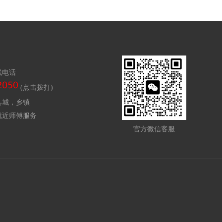
线电话
(点击拨打)
县城，乡镇
就近师傅服务
官方微信客服