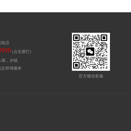
线电话
(点击拨打)
县城，乡镇
就近师傅服务
官方微信客服