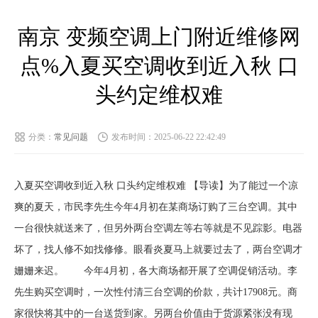
南京 变频空调上门附近维修网
点%入夏买空调收到近入秋 口
头约定维权难
分类：
常见问题
发布时间：2025-06-22 22:42:49
入夏买空调收到近入秋 口头约定维权难 【导读】为了能过一个凉
爽的夏天，市民李先生今年4月初在某商场订购了三台空调。其中
一台很快就送来了，但另外两台空调左等右等就是不见踪影。电器
坏了，找人修不如找修修。眼看炎夏马上就要过去了，两台空调才
姗姗来迟。 今年4月初，各大商场都开展了空调促销活动。李
先生购买空调时，一次性付清三台空调的价款，共计17908元。商
家很快将其中的一台送货到家。另两台价值由于货源紧张没有现