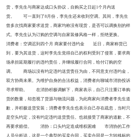
货，李先生与商家达成口头协议，自购买之日起1个月内送
货。 可一直到了8月份，李先生还未收到空调。其间，李先生
曾多次找商家要求送货，商家均称没有现货，是否可以调换别的样
式。李先生认为订购的空调与自家装修风格一样，拒绝更换。
消费者：空调迟到四个月 商家要付违约金 近日，商家称货已
到，要为其送货，这时李先生觉得自己的权利受到了侵害，要求商
场承担延期履行的违约责任，并继续履行合同，给付订购的空
调。 商场以没有约定违约送货责任为由，不同意支付违约金，
双方协商未果。为维护自身的合法权益，消费者向聊城市消协投诉
寻求帮助。 在消协积极调解下，商家表示，自己只注重订单购
货的数量，却忽视了货源与物流问题，为此商家向消费者李先生道
歉，并积极送货安装；消费者李先生也表示自己存在疏忽，当时只
是空头约定，没有约定违约送货责任。也就接受了商家的道歉，不
再要求赔偿。 消协：口头约定造成维权困难 市消协的工作
人员分析说，这是一个典型的买卖合同，买卖合同是一方转移标的