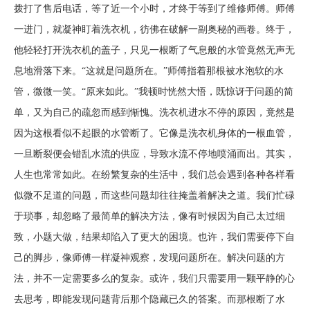
拨打了售后电话，等了近一个小时，才终于等到了维修师傅。师傅
一进门，就凝神盯着洗衣机，彷佛在破解一副奥秘的画卷。终于，
他轻轻打开洗衣机的盖子，只见一根断了气息般的水管竟然无声无
息地滑落下来。“这就是问题所在。”师傅指着那根被水泡软的水
管，微微一笑。“原来如此。”我顿时恍然大悟，既惊讶于问题的简
单，又为自己的疏忽而感到惭愧。洗衣机进水不停的原因，竟然是
因为这根看似不起眼的水管断了。它像是洗衣机身体的一根血管，
一旦断裂便会错乱水流的供应，导致水流不停地喷涌而出。其实，
人生也常常如此。在纷繁复杂的生活中，我们总会遇到各种各样看
似微不足道的问题，而这些问题却往往掩盖着解决之道。我们忙碌
于琐事，却忽略了最简单的解决方法，像有时候因为自己太过细
致，小题大做，结果却陷入了更大的困境。也许，我们需要停下自
己的脚步，像师傅一样凝神观察，发现问题所在。解决问题的方
法，并不一定需要多么的复杂。或许，我们只需要用一颗平静的心
去思考，即能发现问题背后那个隐藏已久的答案。而那根断了水